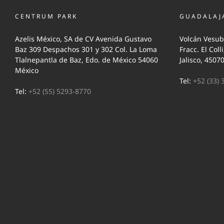
CENTRUM PARK
GUADALAJ
Azelis México, SA de CV Avenida Gustavo
Volcán Vesub
Baz 309 Despachos 301 y 302 Col. La Loma
Fracc. El Coll
Tlalnepantla de Baz, Edo. de México 54060
Jalisco, 4507
México
Tel:
+52 (33) 
Tel:
+52 (55) 5293-8770