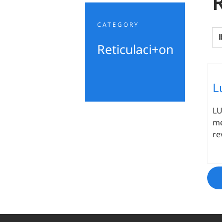
R
CATEGORY
Reticulaci+on
L
LU
me
re