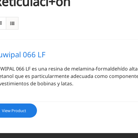
eticulaci+on
uwipal 066 LF
WIPAL 066 LF es una resina de melamina-formaldehído alta
tanol que es particularmente adecuada como componente 
vestimientos de bobinas y latas.
View Product