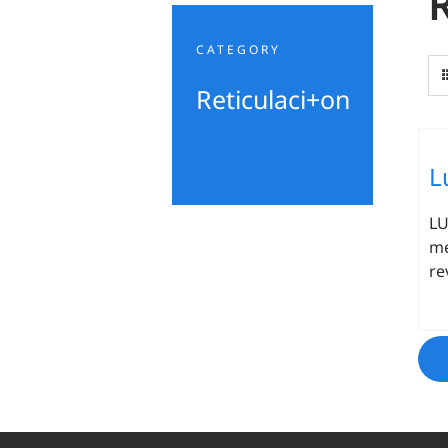
R
CATEGORY
Reticulaci+on
L
LU
me
re