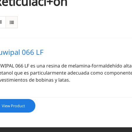
eticulaci+on
uwipal 066 LF
WIPAL 066 LF es una resina de melamina-formaldehído alta
tanol que es particularmente adecuada como componente 
vestimientos de bobinas y latas.
View Product