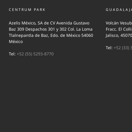
CENTRUM PARK
GUADALAJ
Azelis México, SA de CV Avenida Gustavo
Volcán Vesub
Baz 309 Despachos 301 y 302 Col. La Loma
Fracc. El Coll
Tlalnepantla de Baz, Edo. de México 54060
Jalisco, 4507
México
Tel:
+52 (33) 
Tel:
+52 (55) 5293-8770