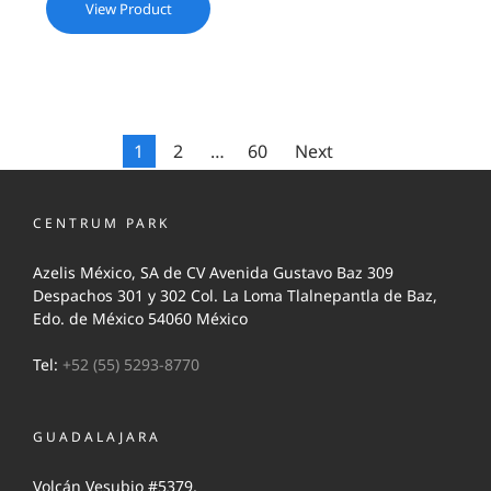
View Product
1
2
…
60
Next
CENTRUM PARK
Azelis México, SA de CV Avenida Gustavo Baz 309
Despachos 301 y 302 Col. La Loma Tlalnepantla de Baz,
Edo. de México 54060 México
Tel:
+52 (55) 5293-8770
GUADALAJARA
Volcán Vesubio #5379,