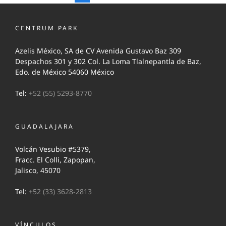
CENTRUM PARK
Azelis México, SA de CV Avenida Gustavo Baz 309
Despachos 301 y 302 Col. La Loma Tlalnepantla de Baz,
Edo. de México 54060 México
Tel:
+52 (55) 5293-8770
GUADALAJARA
Volcán Vesubio #5379,
Fracc. El Colli, Zapopan,
Jalisco, 45070
Tel:
+52 (33) 3628-2813
VÍNCULOS