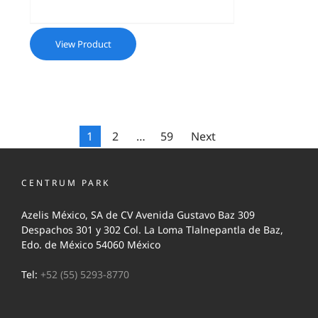
View Product
1
2
…
59
Next
CENTRUM PARK
Azelis México, SA de CV Avenida Gustavo Baz 309
Despachos 301 y 302 Col. La Loma Tlalnepantla de Baz,
Edo. de México 54060 México
Tel:
+52 (55) 5293-8770