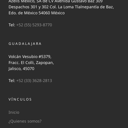
Azelis México, SA de CV Avenida Gustavo Baz 309
Despachos 301 y 302 Col. La Loma Tlalnepantla de Baz,
Edo. de México 54060 México
Tel:
+52 (55) 5293-8770
GUADALAJARA
Volcán Vesubio #5379,
Fracc. El Colli, Zapopan,
Jalisco, 45070
Tel:
+52 (33) 3628-2813
VÍNCULOS
Inicio
¿Quienes somos?