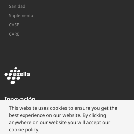
Sanidad
Suplementa
CASE
CARE
Innovación
a
This website uses cookies to ensure you get the
través
best experience on our website. By clicking
de
anywhere on our website you will accept our
formulación
cookie policy.