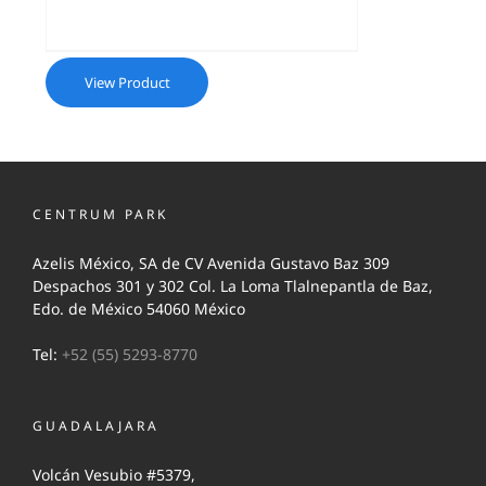
View Product
CENTRUM PARK
Azelis México, SA de CV Avenida Gustavo Baz 309
Despachos 301 y 302 Col. La Loma Tlalnepantla de Baz,
Edo. de México 54060 México
Tel:
+52 (55) 5293-8770
GUADALAJARA
Volcán Vesubio #5379,