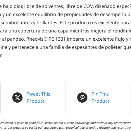
 bajo olor, libre de solventes, libre de COV, diseñado espe
na y un excelente equilibrio de propiedades de desempeño
semibrillantes y brillantes. Este producto es excelente para
para una cobertura de una capa mientras mejora el rendimi
r al pandeo. Rheovis® PE 1331 imparte un excelente flujo y 
ine y pertenece a una familia de espesantes de poliéter q
r
Tweet This
Pin This
Product
Product
 herein is given in good faith, based on our current knowledge and without any representatio
 it is our practice to assist our customers with technical advice and to identify and recommen