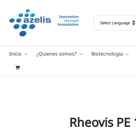
Skip
to
content
Inicio
¿Quienes somos?
Biotecnología
Rheovis PE