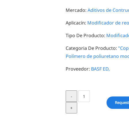
Mercado:
Aditivos de Contru
Aplicacín:
Modificador de reo
Tipo De Producto:
Modificado
Categoria De Producto:
"Cop
Polímero de poliuretano mod
Proveedor:
BASF ED,
Rheovis
PE
Request
1331
quantity