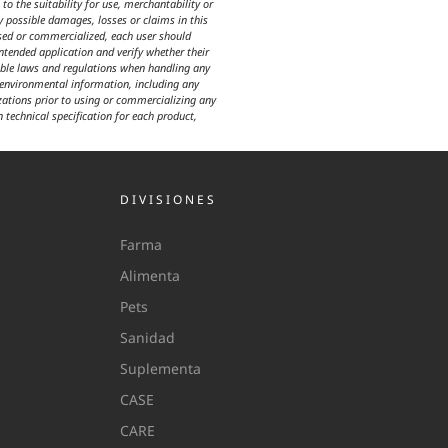
o the suitability for use, merchantability or
y possible damages, losses or claims in this
used or commercialized, each user should
intended application and verify whether their
icable laws and regulations when handling any
d environmental information, including any
izations prior to using or commercializing any
n technical specification for each product,
DIVISIONES
Farma
Alimenta
Pets
Sanidad
Suplementa
CASE
CARE