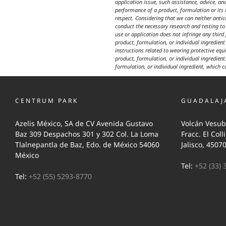
application issue, such assistance, advice, an
performance of a product, formulation or its i
respect. Considering that we can neither anti
conduct the necessary research and testing to 
use or application does not infringe any third
product, formulation, or individual ingredien
instructions related to wearing protective equ
product, formulation, or individual ingredient.
formulation, or individual ingredient, which c
CENTRUM PARK
GUADALAJ
Azelis México, SA de CV Avenida Gustavo
Volcán Vesub
Baz 309 Despachos 301 y 302 Col. La Loma
Fracc. El Coll
Tlalnepantla de Baz, Edo. de México 54060
Jalisco, 4507
México
Tel:
+52 (33) 
Tel:
+52 (55) 5293-8770