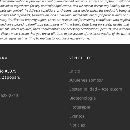
d recommendation is provided without guarantee and warranty, express or implied, in relation t
ndividual ingredients for any particular application, and we cannot accept any liability for an
cipate nor control the different conditions or circumstances under which the product is being 
ensure that a product, formulation, or its individual ingredients are fit for purpose and their 
 party (intellectual property) rights. Users are responsible for ensuring compliance with appl
t and are expected to familiarize themselves with the Safety Data Sheet for safety, health, an
ipment. Where required, users should obtain the necessary certifications, permits, and author
 Please make certain that you are at all times in possession of the latest version of the writte
an be requested in writing by mailing to your local representative.
ARA
VÍNCULOS
io #5379,
Inicio
i, Zapopan,
¿Quienes somos?
0
Sostenibilidad – Azelis.com
3628-2813
Biotecnología
Fitoterapia
Eventos
Noticias