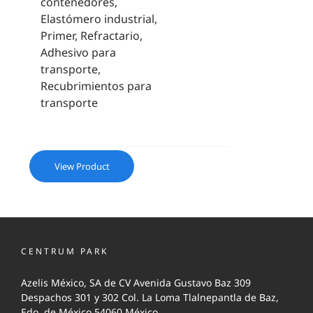
contenedores,
Elastómero industrial,
Primer, Refractario,
Adhesivo para
transporte,
Recubrimientos para
transporte
View Product
CENTRUM PARK
Azelis México, SA de CV Avenida Gustavo Baz 309
Despachos 301 y 302 Col. La Loma Tlalnepantla de Baz,
Edo. de México 54060 México