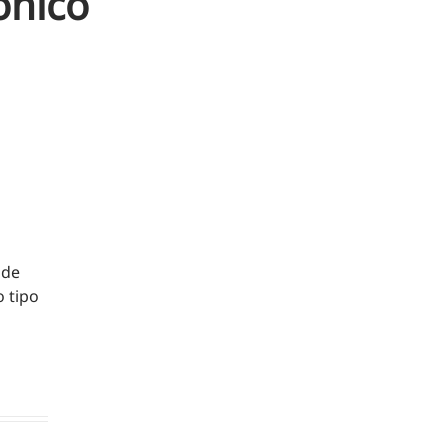
ónico
 de
o tipo