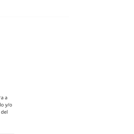
ra a
do y/o
 del