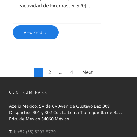
reactividad de Firemaster 520[...]
View Product
1
2
…
4
Next
CENTRUM PARK
Azelis México, SA de CV Avenida Gustavo Baz 309
Despachos 301 y 302 Col. La Loma Tlalnepantla de Baz,
Edo. de México 54060 México
Tel:
+52 (55) 5293-8770