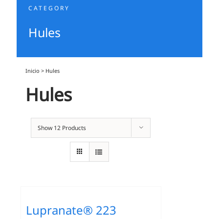
CATEGORY
Hules
Inicio
>
Hules
Hules
Show
12 Products
Lupranate® 223