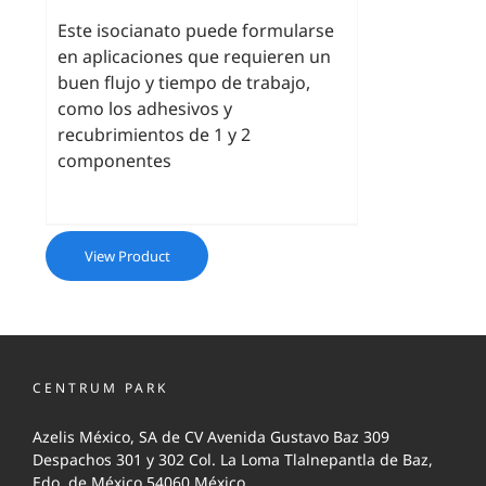
Este isocianato puede formularse
en aplicaciones que requieren un
buen flujo y tiempo de trabajo,
como los adhesivos y
recubrimientos de 1 y 2
componentes
View Product
CENTRUM PARK
Azelis México, SA de CV Avenida Gustavo Baz 309
Despachos 301 y 302 Col. La Loma Tlalnepantla de Baz,
Edo. de México 54060 México