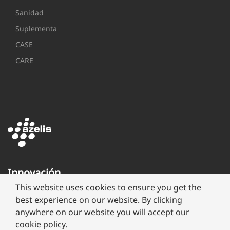
Sanidad
Suplementa
CASE
CARE
Innovación
a
This website uses cookies to ensure you get the
través
best experience on our website. By clicking
de
anywhere on our website you will accept our
formulación
cookie policy.