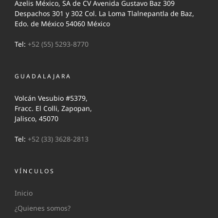
Azelis México, SA de CV Avenida Gustavo Baz 309
Despachos 301 y 302 Col. La Loma Tlalnepantla de Baz,
Edo. de México 54060 México
Tel:
+52 (55) 5293-8770
GUADALAJARA
Volcán Vesubio #5379,
Fracc. El Colli, Zapopan,
Jalisco, 45070
Tel:
+52 (33) 3628-2813
VÍNCULOS
Inicio
¿Quienes somos?