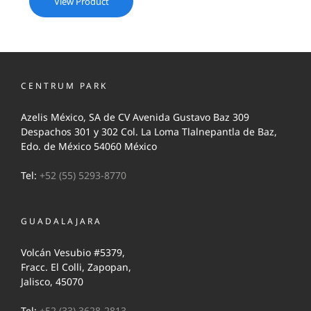
View Product
CENTRUM PARK
Azelis México, SA de CV Avenida Gustavo Baz 309
Despachos 301 y 302 Col. La Loma Tlalnepantla de Baz,
Edo. de México 54060 México
Tel:
+52 (55) 5293-8770
GUADALAJARA
Volcán Vesubio #5379,
Fracc. El Colli, Zapopan,
Jalisco, 45070
Tel:
+52 (33) 3628-2813