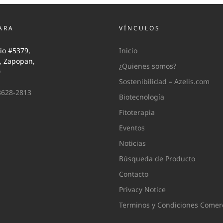
ARA
VÍNCULOS
io #5379,
Inicio
i, Zapopan,
¿Quienes somos?
0
Sostenibilidad – Azelis.com
3628-2813
Biotecnología
Fitoterapia
Eventos
Noticias
Búsqueda de Producto
Contacto
Privacy Notice
Terminos y Condiciones Comerc