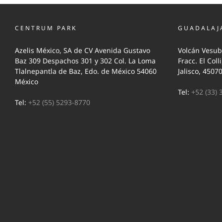
CENTRUM PARK
GUADALAJ
Azelis México, SA de CV Avenida Gustavo
Volcán Vesub
Baz 309 Despachos 301 y 302 Col. La Loma
Fracc. El Coll
Tlalnepantla de Baz, Edo. de México 54060
Jalisco, 4507
México
Tel:
+52 (33) 
Tel:
+52 (55) 5293-8770