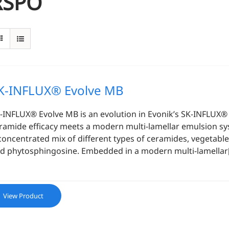
RSPO
K-INFLUX® Evolve MB
-INFLUX® Evolve MB is an evolution in Evonik’s SK-INFLUX
ramide efficacy meets a modern multi-lamellar emulsion sy
concentrated mix of different types of ceramides, vegetable 
d phytosphingosine. Embedded in a modern multi-lamellar[.
View Product