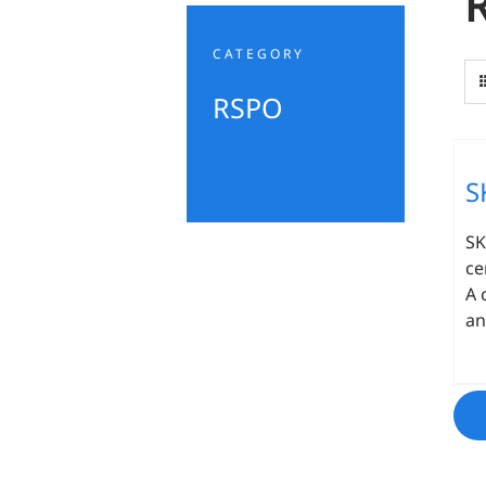
CATEGORY
RSPO
S
SK
ce
A 
an