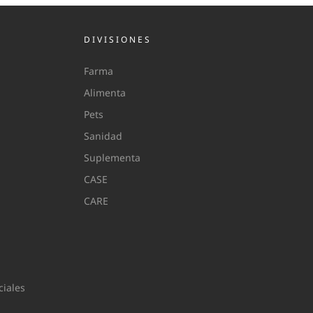
DIVISIONES
Farma
Alimenta
Pets
Sanidad
Suplementa
CASE
CARE
iales