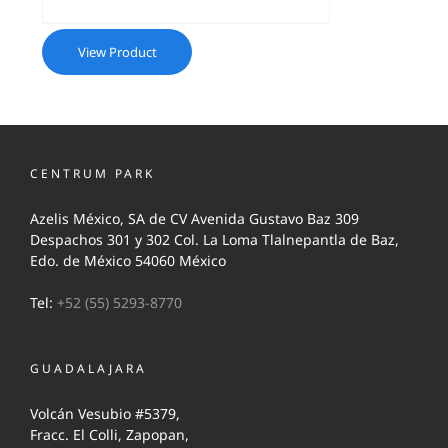
View Product
CENTRUM PARK
Azelis México, SA de CV Avenida Gustavo Baz 309
Despachos 301 y 302 Col. La Loma Tlalnepantla de Baz,
Edo. de México 54060 México
Tel:
+52 (55) 5293-8770
GUADALAJARA
Volcán Vesubio #5379,
Fracc. El Colli, Zapopan,