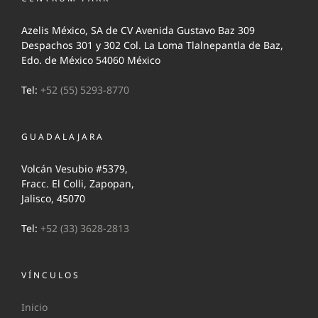
Azelis México, SA de CV Avenida Gustavo Baz 309
Despachos 301 y 302 Col. La Loma Tlalnepantla de Baz,
Edo. de México 54060 México
Tel:
+52 (55) 5293-8770
GUADALAJARA
Volcán Vesubio #5379,
Fracc. El Colli, Zapopan,
Jalisco, 45070
Tel:
+52 (33) 3628-2813
VÍNCULOS
Inicio