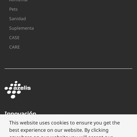
Pets
Sanidad
Suplementa
CASE
CARE
Innovación
a
This website uses cookies to ensure you get the
través
best experience on our website. By clicking
de