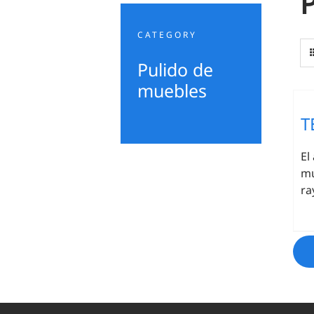
CATEGORY
Pulido de
muebles
T
El
mu
ra