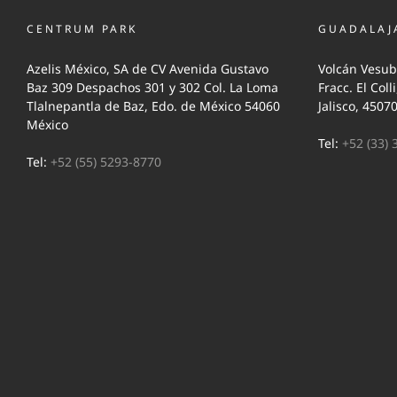
CENTRUM PARK
GUADALAJ
Azelis México, SA de CV Avenida Gustavo
Volcán Vesub
Baz 309 Despachos 301 y 302 Col. La Loma
Fracc. El Coll
Tlalnepantla de Baz, Edo. de México 54060
Jalisco, 4507
México
Tel:
+52 (33) 
Tel:
+52 (55) 5293-8770