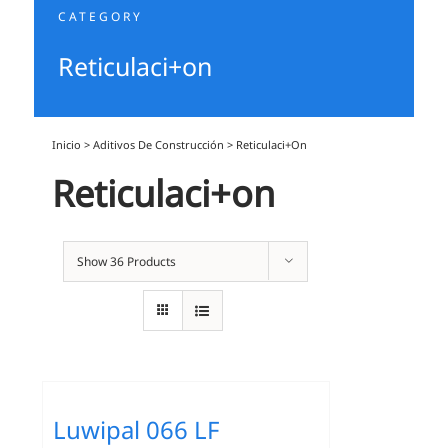
CATEGORY
Reticulaci+on
Inicio
>
Aditivos De Construcción
>
Reticulaci+on
Reticulaci+on
Show
36 Products
Luwipal 066 LF