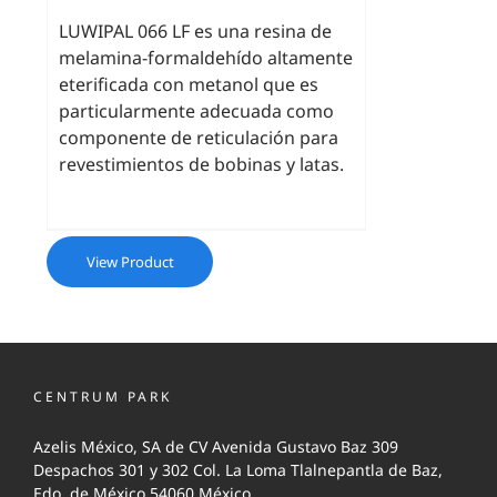
LUWIPAL 066 LF es una resina de
melamina-formaldehído altamente
eterificada con metanol que es
particularmente adecuada como
componente de reticulación para
revestimientos de bobinas y latas.
View Product
CENTRUM PARK
Azelis México, SA de CV Avenida Gustavo Baz 309
Despachos 301 y 302 Col. La Loma Tlalnepantla de Baz,
Edo. de México 54060 México