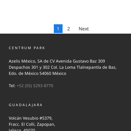
1
2
Next
CENTRUM PARK
Azelis México, SA de CV Avenida Gustavo Baz 309
Despachos 301 y 302 Col. La Loma Tlalnepantla de Baz,
Edo. de México 54060 México
Tel:
+52 (55) 5293-8770
GUADALAJARA
Volcán Vesubio #5379,
Fracc. El Colli, Zapopan,
Jalisco, 45070