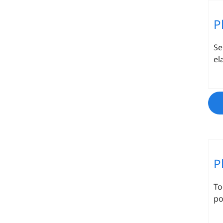
P
Se
el
P
To
po