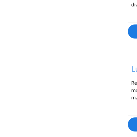
di
L
Re
ma
ma