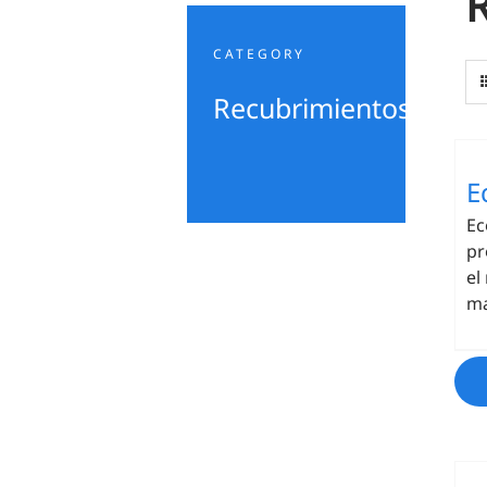
CATEGORY
Recubrimientos
E
Ec
pr
el
ma