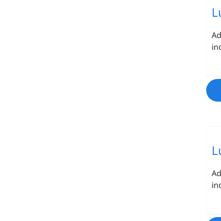
L
Ad
in
L
Ad
in