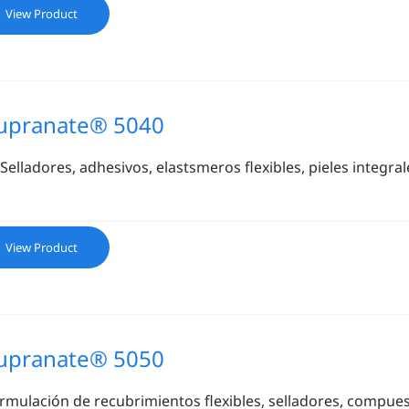
View Product
upranate® 5040
Selladores, adhesivos, elastsmeros flexibles, pieles integr
View Product
upranate® 5050
rmulación de recubrimientos flexibles, selladores, compue