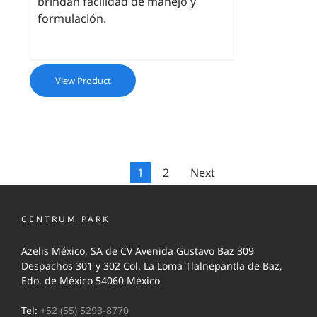
brindan facilidad de manejo y
formulación.
View Product
1
2
Next
CENTRUM PARK
Azelis México, SA de CV Avenida Gustavo Baz 309
Despachos 301 y 302 Col. La Loma Tlalnepantla de Baz,
Edo. de México 54060 México
Tel:
+52 (55) 5293-8770