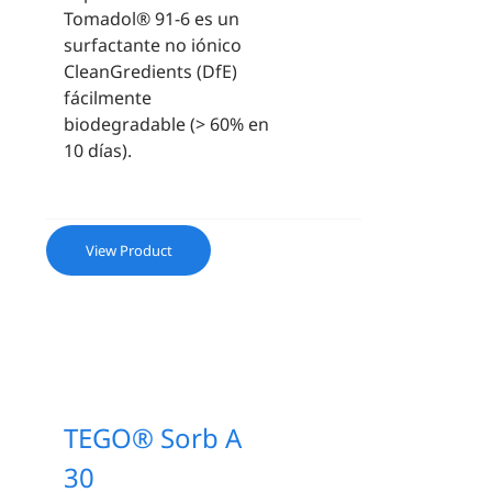
Tomadol® 91-6 es un
surfactante no iónico
CleanGredients (DfE)
fácilmente
biodegradable (> 60% en
10 días).
View Product
TEGO® Sorb A
30