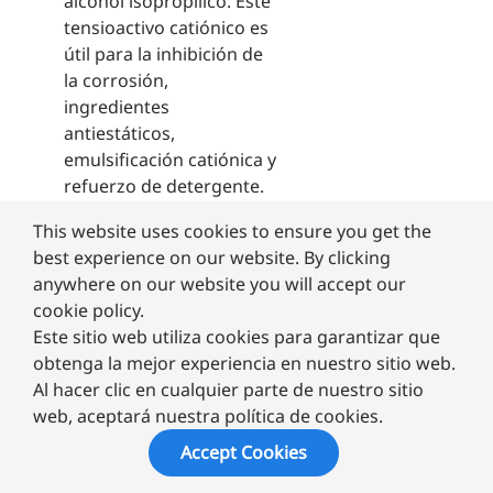
alcohol isopropílico. Este
tensioactivo catiónico es
útil para la inhibición de
la corrosión,
ingredientes
antiestáticos,
emulsificación catiónica y
refuerzo de detergente.
También se utiliza en
This website uses cookies to ensure you get the
limpiadores y
best experience on our website. By clicking
desengrasantes de uso
anywhere on our website you will accept our
general.
cookie policy.
Este sitio web utiliza cookies para garantizar que
obtenga la mejor experiencia en nuestro sitio web.
Al hacer clic en cualquier parte de nuestro sitio
View Product
web, aceptará nuestra política de cookies.
Accept Cookies