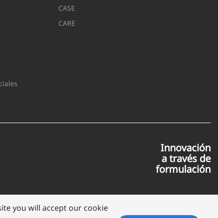
CASE
CARE
iales
Innovación
a través de
formulación
te you will accept our cookie