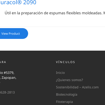
luracol® 2090
Útil en la preparación de espumas flexibles moldeadas. 
View Product
ARA
VÍNCULOS
io #5379,
Inicio
i, Zapopan,
¿Quienes somos?
0
Sostenibilidad – Azelis.com
3628-2813
Biotecnología
Fitoterapia