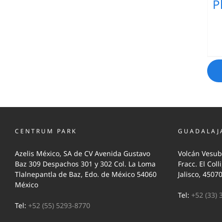
P
CENTRUM PARK
GUADALAJ
Azelis México, SA de CV Avenida Gustavo
Volcán Vesub
Baz 309 Despachos 301 y 302 Col. La Loma
Fracc. El Coll
Tlalnepantla de Baz, Edo. de México 54060
Jalisco, 4507
México
Tel:
+52 (33) 
Tel:
+52 (55) 5293-8770