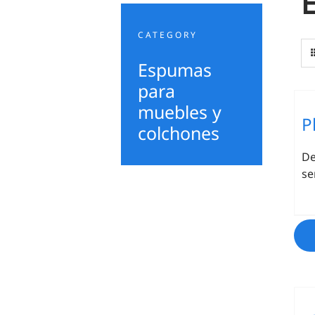
CATEGORY
Espumas
para
muebles y
P
colchones
De
se