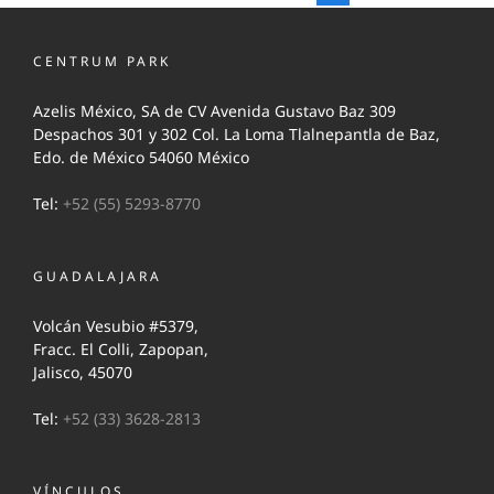
CENTRUM PARK
Azelis México, SA de CV Avenida Gustavo Baz 309
Despachos 301 y 302 Col. La Loma Tlalnepantla de Baz,
Edo. de México 54060 México
Tel:
+52 (55) 5293-8770
GUADALAJARA
Volcán Vesubio #5379,
Fracc. El Colli, Zapopan,
Jalisco, 45070
Tel:
+52 (33) 3628-2813
VÍNCULOS