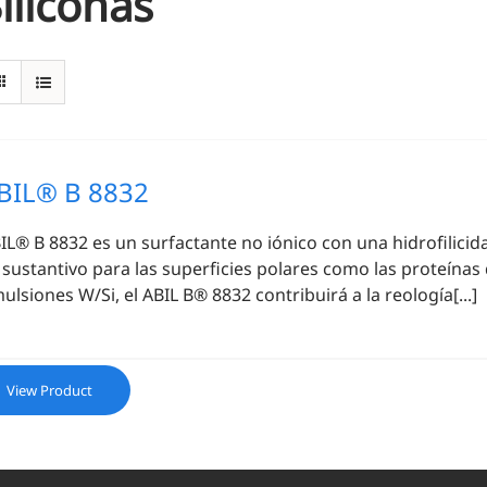
iliconas
BIL® B 8832
IL® B 8832 es un surfactante no iónico con una hidrofilicid
 sustantivo para las superficies polares como las proteínas d
ulsiones W/Si, el ABIL B® 8832 contribuirá a la reología[...]
View Product