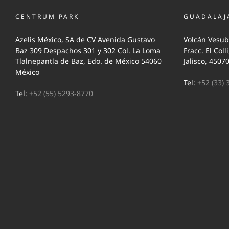
CENTRUM PARK
GUADALAJ
Azelis México, SA de CV Avenida Gustavo
Volcán Vesub
Baz 309 Despachos 301 y 302 Col. La Loma
Fracc. El Coll
Tlalnepantla de Baz, Edo. de México 54060
Jalisco, 4507
México
Tel:
+52 (33) 
Tel:
+52 (55) 5293-8770