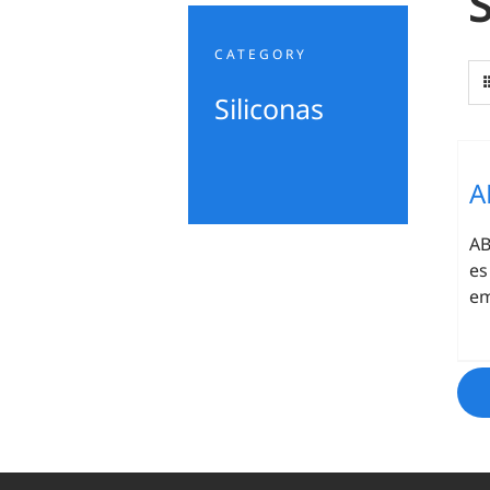
S
CATEGORY
Siliconas
A
AB
es
em