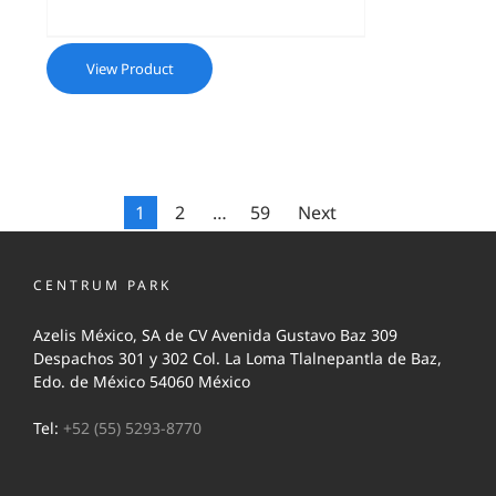
View Product
1
2
…
59
Next
CENTRUM PARK
Azelis México, SA de CV Avenida Gustavo Baz 309
Despachos 301 y 302 Col. La Loma Tlalnepantla de Baz,
Edo. de México 54060 México
Tel:
+52 (55) 5293-8770