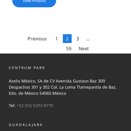
View Product
Previous
1
2
3
…
59
Next
CENTRUM PARK
Azelis México, SA de CV Avenida Gustavo Baz 309
Despachos 301 y 302 Col. La Loma Tlalnepantla de Baz,
Edo. de México 54060 México
Tel:
+52 (55) 5293-8770
GUADALAJARA