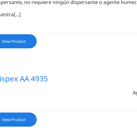
spersante, no requiere ningún dispersante o agente humecta
estra[...]
View Product
ispex AA 4935
A
View Product