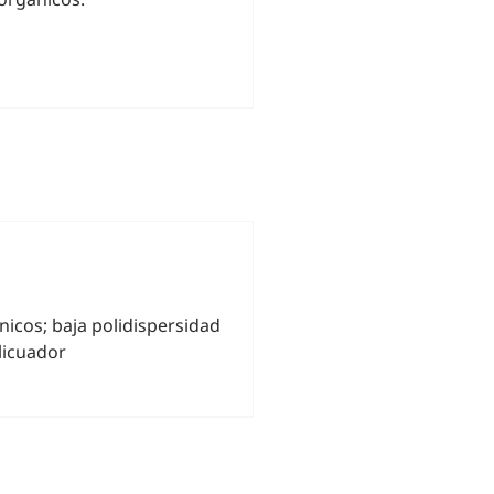
icos; baja polidispersidad
licuador