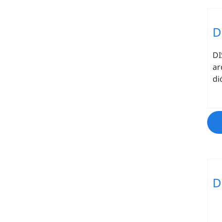
D
DI
ar
di
D