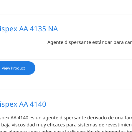
ispex AA 4135 NA
Agente dispersante estándar para ca
View Product
ispex AA 4140
spex AA 4140 es
un agente dispersante derivado de una fam
 baja viscosidad muy eficaces para sistemas de revestimien
pecialmente adecuados para la dispersión de pigmentos in