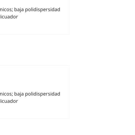
icos; baja polidispersidad
licuador
icos; baja polidispersidad
licuador