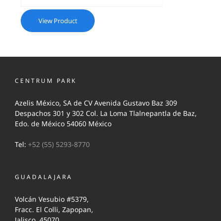
View Product
CENTRUM PARK
Azelis México, SA de CV Avenida Gustavo Baz 309
Despachos 301 y 302 Col. La Loma Tlalnepantla de Baz,
Edo. de México 54060 México
Tel:
+52 (55) 5293-8770
GUADALAJARA
Volcán Vesubio #5379,
Fracc. El Colli, Zapopan,
Jalisco, 45070