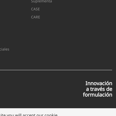
Suplementa
CASE
CARE
iales
Innovación
a través de
formulación
te you will accept our cookie