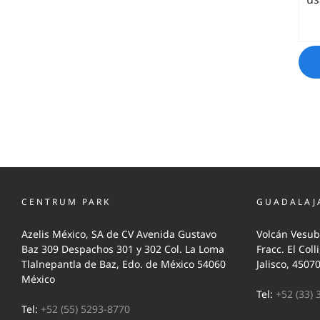
CENTRUM PARK
GUADALAJ
Azelis México, SA de CV Avenida Gustavo
Volcán Vesub
Baz 309 Despachos 301 y 302 Col. La Loma
Fracc. El Coll
Tlalnepantla de Baz, Edo. de México 54060
Jalisco, 4507
México
Tel:
+52 (33) 
Tel:
+52 (55) 5293-8770