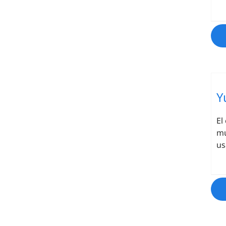
Y
El
mu
us