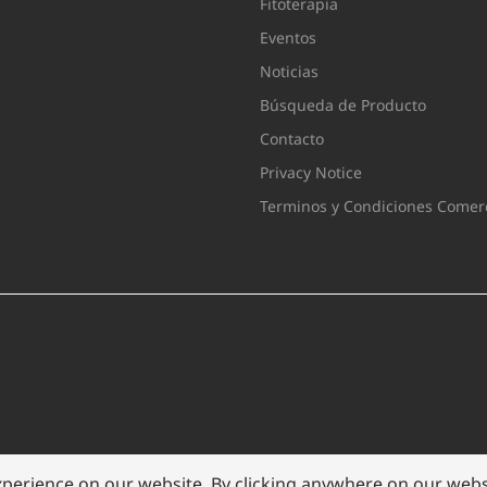
Fitoterapia
Eventos
Noticias
Búsqueda de Producto
Contacto
Privacy Notice
Terminos y Condiciones Comerc
xperience on our website. By clicking anywhere on our websi