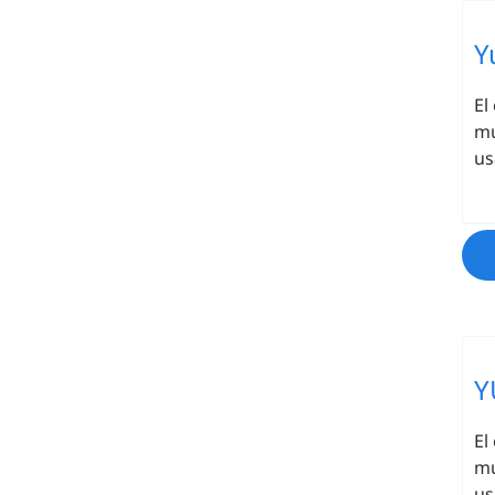
Y
El
mu
us
Y
El
mu
us