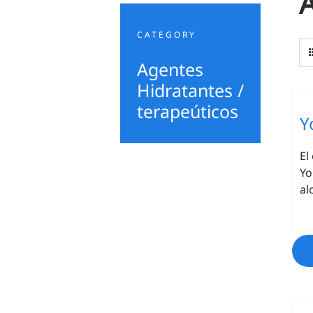
A
CATEGORY
Agentes
Hidratantes /
terapeúticos
Y
El
Yo
al