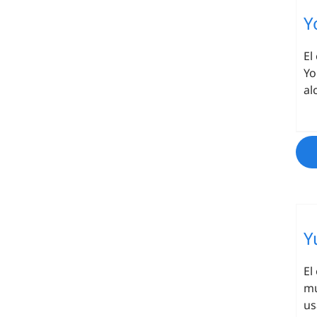
Y
El
Yo
al
Y
El
mu
us