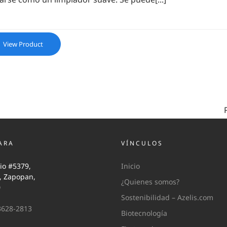
View Product
ARA
VÍNCULOS
io #5379,
Inicio
i, Zapopan,
¿Quienes somos?
0
Sostenibilidad – Azelis.com
3628-2813
Biotecnología