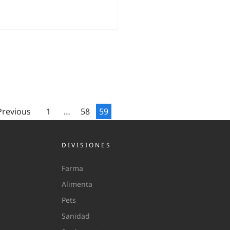
Previous
1
…
58
59
DIVISIONES
Farma
Alimenta
Pets
Sanidad