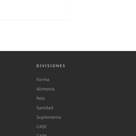
DIVISIONES
Farma
Alimenta
Pets
Sanidad
Suplementa
CASE
CARE