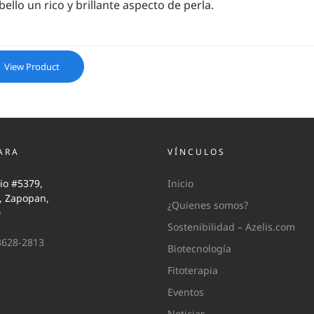
bello un rico y brillante aspecto de perla.
View Product
ARA
VÍNCULOS
io #5379,
Inicio
i, Zapopan,
¿Quienes somos?
0
Sostenibilidad – Azelis.com
3628-2813
Biotecnología
Fitoterapia
Eventos
Noticias