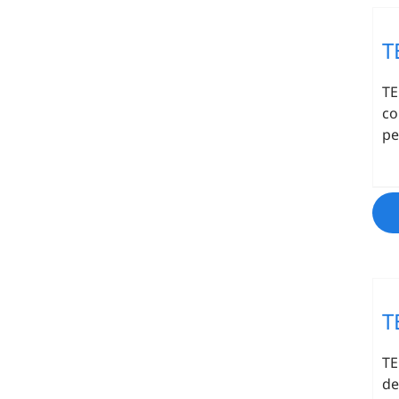
T
TE
co
pe
T
TE
de