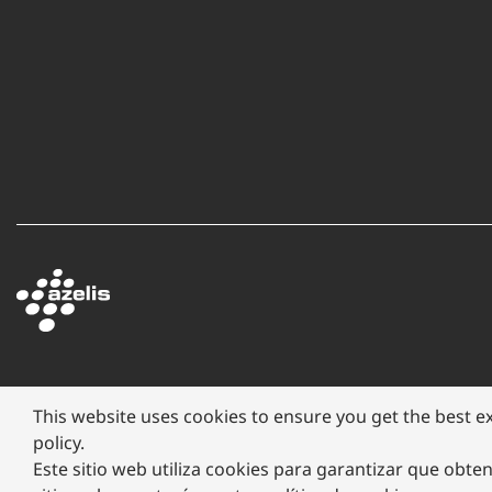
This website uses cookies to ensure you get the best e
policy.
Copyright ©
2026 Megafarma
Aviso de Privacidad
Este sitio web utiliza cookies para garantizar que obten