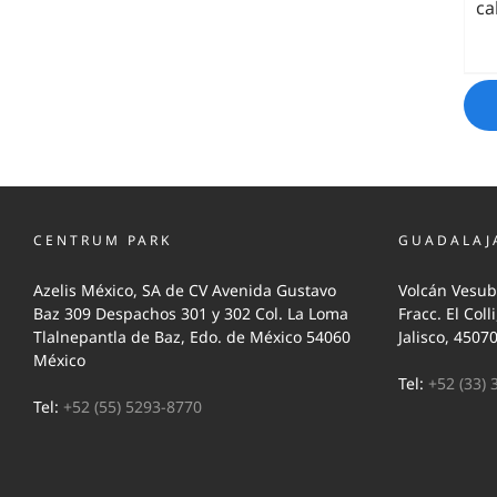
ca
CENTRUM PARK
GUADALAJ
Azelis México, SA de CV Avenida Gustavo
Volcán Vesub
Baz 309 Despachos 301 y 302 Col. La Loma
Fracc. El Coll
Tlalnepantla de Baz, Edo. de México 54060
Jalisco, 4507
México
Tel:
+52 (33) 
Tel:
+52 (55) 5293-8770