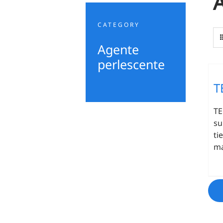
CATEGORY
Agente
perlescente
T
TE
su
ti
má