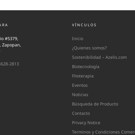
ARA
VÍNCULOS
io #5379,
Inicio
i, Zapopan,
¿Quienes somos?
0
Sostenibilidad – Azelis.com
3628-2813
Biotecnología
Fitoterapia
Eventos
Noticias
Búsqueda de Producto
Contacto
Privacy Notice
Terminos y Condiciones Comerc