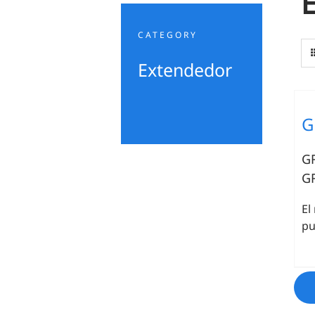
CATEGORY
Extendedor
G
G
G
El
pu