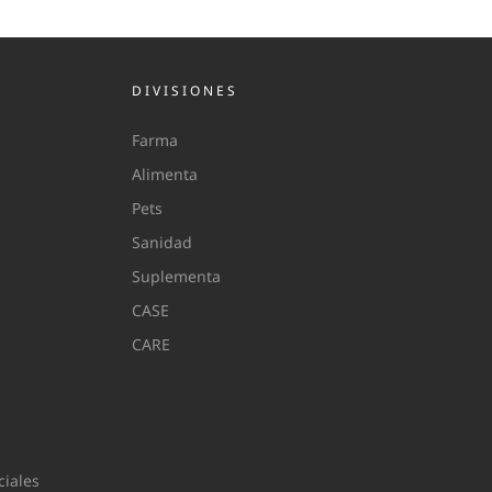
DIVISIONES
Farma
Alimenta
Pets
Sanidad
Suplementa
CASE
CARE
iales