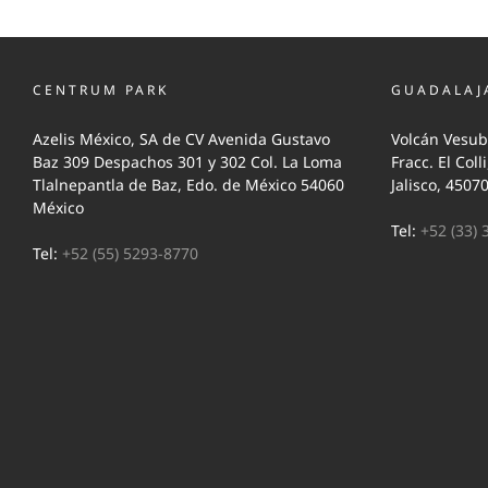
CENTRUM PARK
GUADALAJ
Azelis México, SA de CV Avenida Gustavo
Volcán Vesub
Baz 309 Despachos 301 y 302 Col. La Loma
Fracc. El Coll
Tlalnepantla de Baz, Edo. de México 54060
Jalisco, 4507
México
Tel:
+52 (33) 
Tel:
+52 (55) 5293-8770