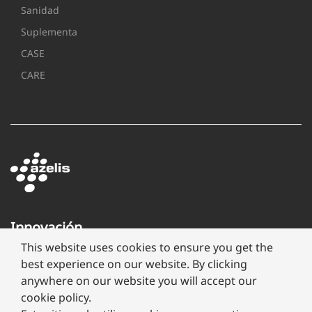
Sanidad
Suplementa
CASE
CARE
Innovación
a
This website uses cookies to ensure you get the
través
best experience on our website. By clicking
de
anywhere on our website you will accept our
formulación
cookie policy.