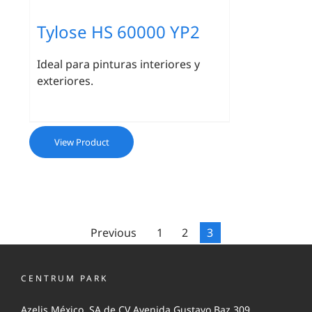
Tylose HS 60000 YP2
Ideal para pinturas interiores y
exteriores.
View Product
Previous
1
2
3
CENTRUM PARK
Azelis México, SA de CV Avenida Gustavo Baz 309