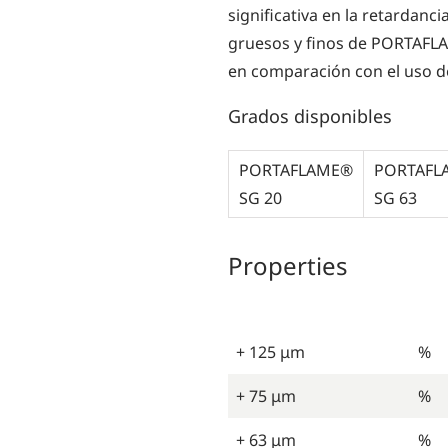
significativa en la retardanc
gruesos y finos de PORTAFL
en comparación con el uso de
Grados disponibles
PORTAFLAME®
PORTAFL
SG 20
SG 63
Properties
+ 125 μm
%
+ 75 μm
%
+ 63 μm
%