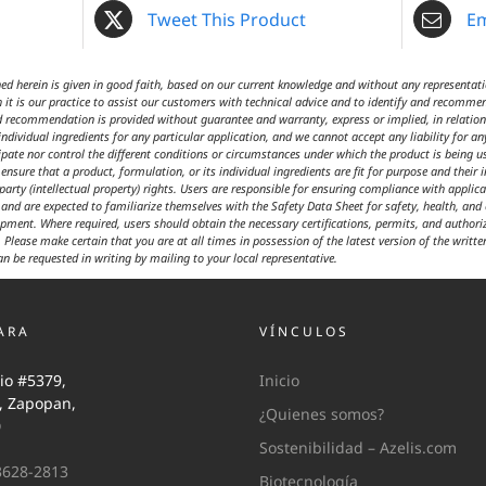
Tweet This Product
Em
 herein is given in good faith, based on our current knowledge and without any representatio
 it is our practice to assist our customers with technical advice and to identify and recommen
d recommendation is provided without guarantee and warranty, express or implied, in relation t
ndividual ingredients for any particular application, and we cannot accept any liability for an
cipate nor control the different conditions or circumstances under which the product is being 
ensure that a product, formulation, or its individual ingredients are fit for purpose and their 
 party (intellectual property) rights. Users are responsible for ensuring compliance with appl
t and are expected to familiarize themselves with the Safety Data Sheet for safety, health, an
ipment. Where required, users should obtain the necessary certifications, permits, and author
 Please make certain that you are at all times in possession of the latest version of the writte
an be requested in writing by mailing to your local representative.
ARA
VÍNCULOS
io #5379,
Inicio
i, Zapopan,
¿Quienes somos?
0
Sostenibilidad – Azelis.com
3628-2813
Biotecnología