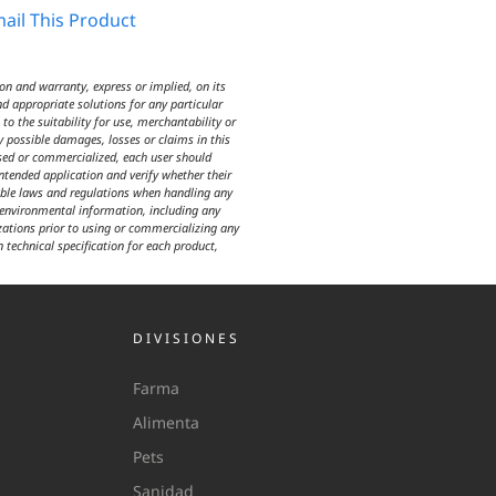
ail This Product
n and warranty, express or implied, on its
d appropriate solutions for any particular
o the suitability for use, merchantability or
y possible damages, losses or claims in this
used or commercialized, each user should
intended application and verify whether their
icable laws and regulations when handling any
d environmental information, including any
izations prior to using or commercializing any
n technical specification for each product,
DIVISIONES
Farma
Alimenta
Pets
Sanidad