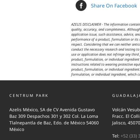
Share On Facebook
AZELIS DISCLAIMER - The information contained
quality, accuracy, and completeness. Although
application issue, such assistance, advice, an
performance of a product, formulation or its i
respect. Considering that we can neither anti
conduct the necessary research and testing to 
use or application does not infringe any third
product, formulation, or individual ingredien
instructions related to wearing protective equ
product, formulation, or individual ingredient.
formulation, or individual ingredient, which c
CENTRUM PARK
GUADALAJ
Azelis México, SA de CV Avenida Gustavo
Volcán Vesub
Baz 309 Despachos 301 y 302 Col. La Loma
Fracc. El Coll
Tlalnepantla de Baz, Edo. de México 54060
Jalisco, 4507
México
Tel:
+52 (33) 