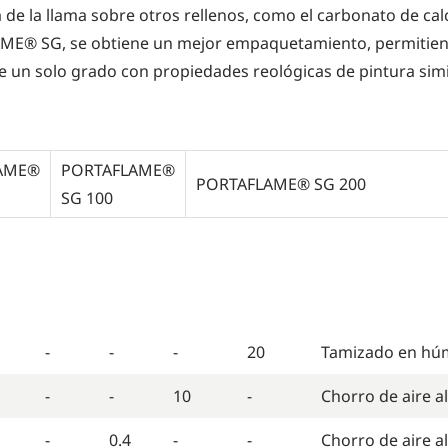
ia de la llama sobre otros rellenos, como el carbonato de c
AME® SG, se obtiene un mejor empaquetamiento, permitien
 un solo grado con propiedades reológicas de pintura simi
AME®
PORTAFLAME®
PORTAFLAME® SG 200
SG 100
SG 20
SG 63
SG 100
SG 200
Método
-
-
-
20
Tamizado en h
-
-
10
-
Chorro de aire a
-
0.4
-
-
Chorro de aire a