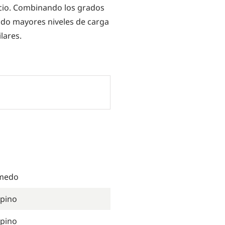
alcio. Combinando los grados
do mayores niveles de carga
lares.
úmedo
lpino
lpino