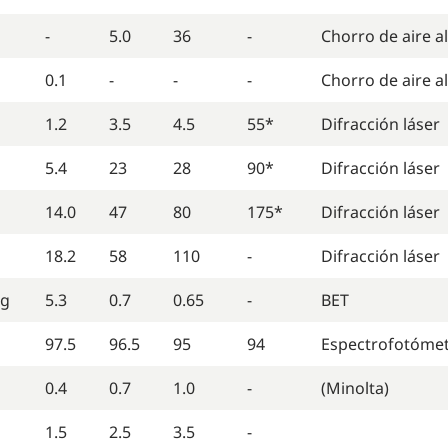
-
5.0
36
-
Chorro de aire a
0.1
-
-
-
Chorro de aire a
1.2
3.5
4.5
55*
Difracción láser
5.4
23
28
90*
Difracción láser
14.0
47
80
175*
Difracción láser
18.2
58
110
-
Difracción láser
g
5.3
0.7
0.65
-
BET
97.5
96.5
95
94
Espectrofotóme
0.4
0.7
1.0
-
(Minolta)
1.5
2.5
3.5
-