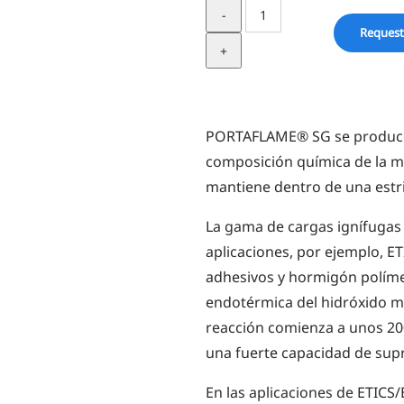
Portaflame®
SG
Request
quantity
PORTAFLAME® SG se produce a
composición química de la ma
mantiene dentro de una estri
La gama de cargas ignífugas
aplicaciones, por ejemplo, E
adhesivos y hormigón políme
endotérmica del hidróxido met
reacción comienza a unos 20
una fuerte capacidad de sup
En las aplicaciones de ETICS