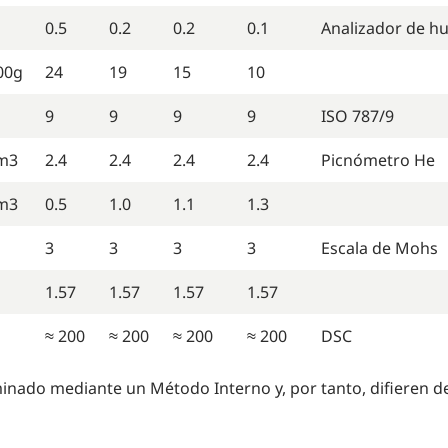
0.5
0.2
0.2
0.1
Analizador de h
00g
24
19
15
10
9
9
9
9
ISO 787/9
m3
2.4
2.4
2.4
2.4
Picnómetro He
m3
0.5
1.0
1.1
1.3
3
3
3
3
Escala de Mohs
1.57
1.57
1.57
1.57
≈ 200
≈ 200
≈ 200
≈ 200
DSC
minado mediante un Método Interno y, por tanto, difieren 