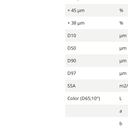
+ 45 μm
%
+ 38 μm
%
D10
μm
D50
μm
D90
μm
D97
μm
SSA
m2/
Color (D65;10°)
L
a
b