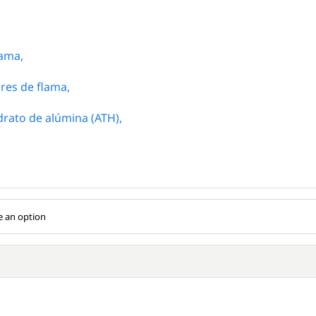
lama,
res de flama,
drato de alúmina (ATH),