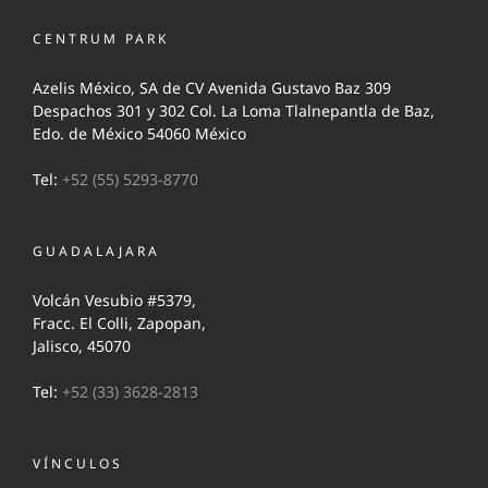
CENTRUM PARK
Azelis México, SA de CV Avenida Gustavo Baz 309
Despachos 301 y 302 Col. La Loma Tlalnepantla de Baz,
Edo. de México 54060 México
Tel:
+52 (55) 5293-8770
GUADALAJARA
Volcán Vesubio #5379,
Fracc. El Colli, Zapopan,
Jalisco, 45070
Tel:
+52 (33) 3628-2813
VÍNCULOS