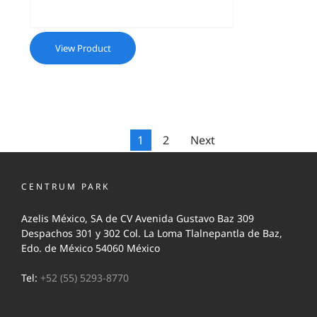
View Product
1
2
Next
CENTRUM PARK
Azelis México, SA de CV Avenida Gustavo Baz 309
Despachos 301 y 302 Col. La Loma Tlalnepantla de Baz,
Edo. de México 54060 México
Tel:
+52 (55) 5293-8770