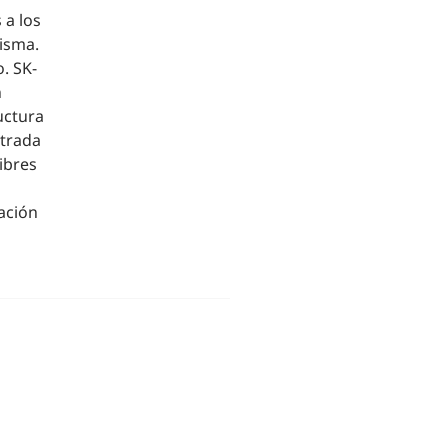
 a los
misma.
o. SK-
n
uctura
ntrada
ibres
ación