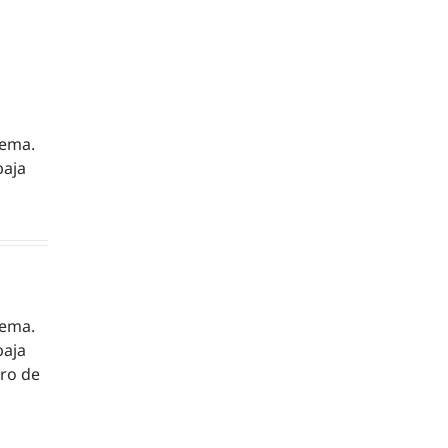
tema.
baja
tema.
baja
tro de