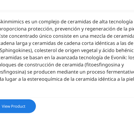
Skinmimics es un complejo de ceramidas de alta tecnología
proporciona protección, prevención y regeneración de la pie
Este concentrado único consiste en una mezcla de ceramid
cadena larga y ceramidas de cadena corta idénticas a las de 
(Sphingokines), colesterol de origen vegetal y ácido behénic
ceramidas se basan en la avanzada tecnología de Evonik: lo
bloques de construcción de ceramida (fitoesfingosina y
esfingosina) se producen mediante un proceso fermentativ
da lugar a la estereoquímica de la ceramida idéntica a la piel
View Product