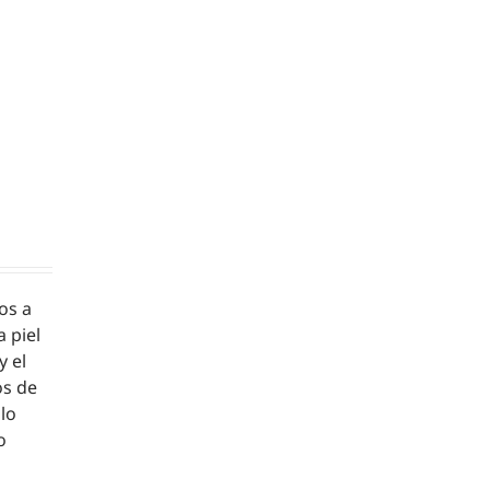
os a
a piel
y el
os de
 lo
o