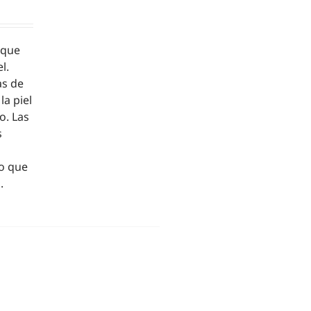
 que
l.
as de
la piel
o. Las
s
o que
.