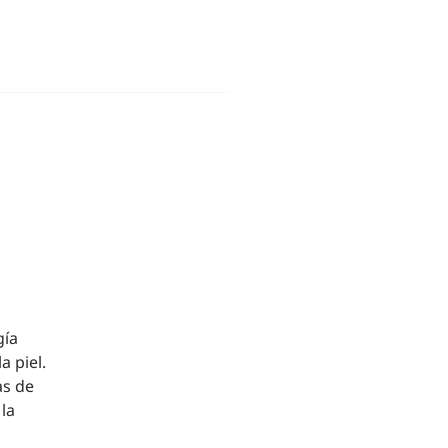
gía
 piel.
as de
la