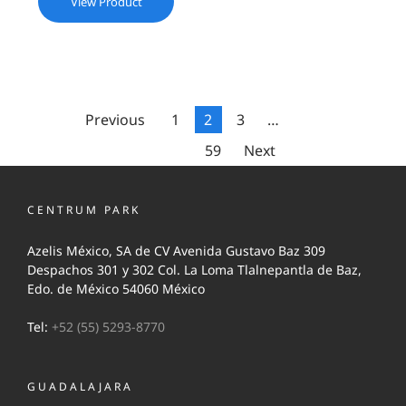
View Product
Previous
1
2
3
…
59
Next
CENTRUM PARK
Azelis México, SA de CV Avenida Gustavo Baz 309
Despachos 301 y 302 Col. La Loma Tlalnepantla de Baz,
Edo. de México 54060 México
Tel:
+52 (55) 5293-8770
GUADALAJARA