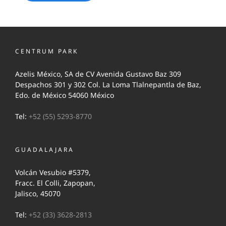
CENTRUM PARK
Azelis México, SA de CV Avenida Gustavo Baz 309
Despachos 301 y 302 Col. La Loma Tlalnepantla de Baz,
Edo. de México 54060 México
Tel:
+52 (55) 5293-8770
GUADALAJARA
Volcán Vesubio #5379,
Fracc. El Colli, Zapopan,
Jalisco, 45070
Tel:
+52 (33) 3628-2813