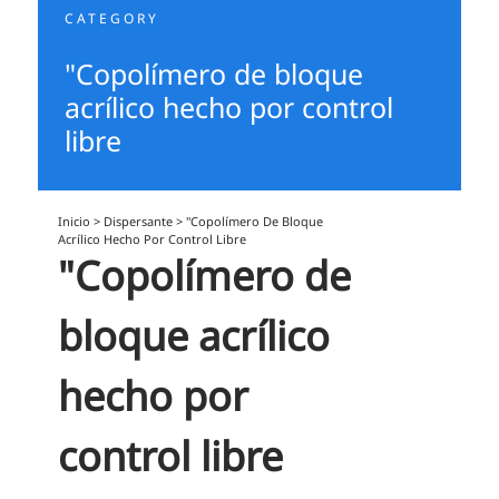
CATEGORY
"Copolímero de bloque
acrílico hecho por control
libre
Inicio
>
Dispersante
>
"Copolímero De Bloque
Acrílico Hecho Por Control Libre
"Copolímero de
bloque acrílico
hecho por
control libre