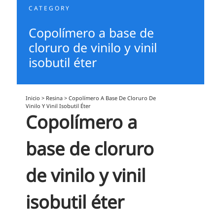
CATEGORY
Copolímero a base de
cloruro de vinilo y vinil
isobutil éter
Inicio
>
Resina
>
Copolímero A Base De Cloruro De
Vinilo Y Vinil Isobutil Éter
Copolímero a
base de cloruro
de vinilo y vinil
isobutil éter