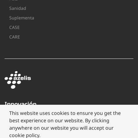
Sanidad
Suplementa
CASE
CARE
Innovación
a
This website uses cookies to ensure you get the
través
best experience on our website. By clicking
de
anywhere on our website you will accept our
formulación
cookie policy.