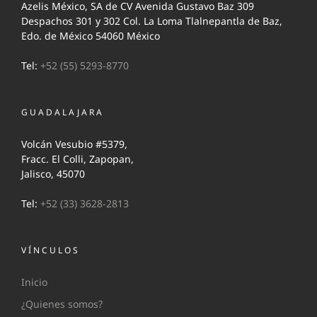
Azelis México, SA de CV Avenida Gustavo Baz 309
Despachos 301 y 302 Col. La Loma Tlalnepantla de Baz,
Edo. de México 54060 México
Tel:
+52 (55) 5293-8770
GUADALAJARA
Volcán Vesubio #5379,
Fracc. El Colli, Zapopan,
Jalisco, 45070
Tel:
+52 (33) 3628-2813
VÍNCULOS
Inicio
¿Quienes somos?