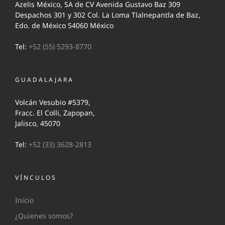
Azelis México, SA de CV Avenida Gustavo Baz 309
Despachos 301 y 302 Col. La Loma Tlalnepantla de Baz,
Edo. de México 54060 México
Tel:
+52 (55) 5293-8770
GUADALAJARA
Volcán Vesubio #5379,
Fracc. El Colli, Zapopan,
Jalisco, 45070
Tel:
+52 (33) 3628-2813
VÍNCULOS
Inicio
¿Quienes somos?