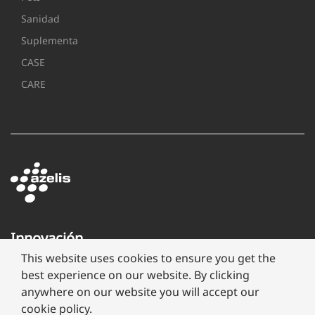
Sanidad
Suplementa
CASE
CARE
Innovación
a
This website uses cookies to ensure you get the
través
best experience on our website. By clicking
de
anywhere on our website you will accept our
formulación
cookie policy.