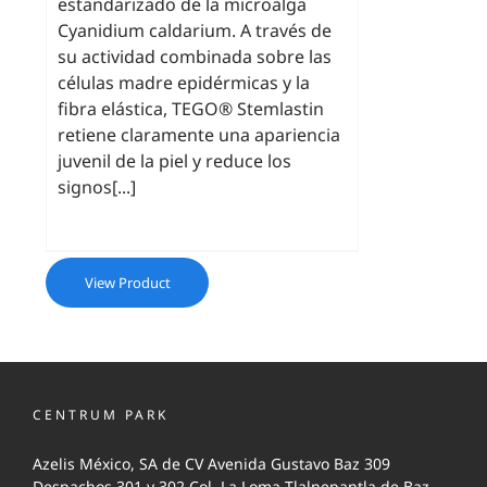
estandarizado de la microalga
Cyanidium caldarium. A través de
su actividad combinada sobre las
células madre epidérmicas y la
fibra elástica, TEGO® Stemlastin
retiene claramente una apariencia
juvenil de la piel y reduce los
signos[...]
View Product
CENTRUM PARK
Azelis México, SA de CV Avenida Gustavo Baz 309
Despachos 301 y 302 Col. La Loma Tlalnepantla de Baz,