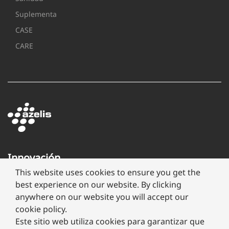
Suplementa
CASE
CARE
Innovación
a
This website uses cookies to ensure you get the
través
best experience on our website. By clicking
de
anywhere on our website you will accept our
formulación
cookie policy.
Este sitio web utiliza cookies para garantizar que