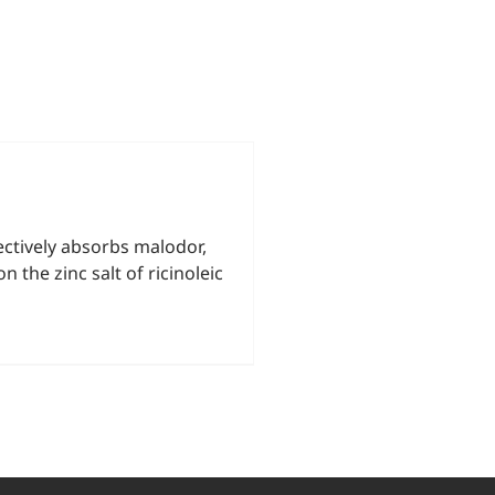
ectively absorbs malodor,
the zinc salt of ricinoleic