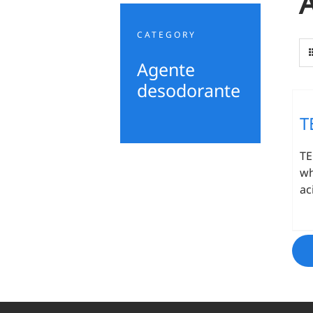
CATEGORY
Agente
desodorante
T
T
wh
ac