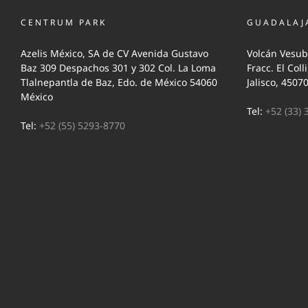
CENTRUM PARK
GUADALAJ
Azelis México, SA de CV Avenida Gustavo
Volcán Vesub
Baz 309 Despachos 301 y 302 Col. La Loma
Fracc. El Coll
Tlalnepantla de Baz, Edo. de México 54060
Jalisco, 4507
México
Tel:
+52 (33) 
Tel:
+52 (55) 5293-8770