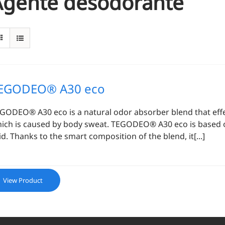
Agente desodorante
EGODEO® A30 eco
EGODEO® A30 eco
is a natural odor absorber blend that eff
ich is caused by body sweat. TEGODEO® A30 eco is based on 
id. Thanks to the smart composition of the blend, it[...]
View Product