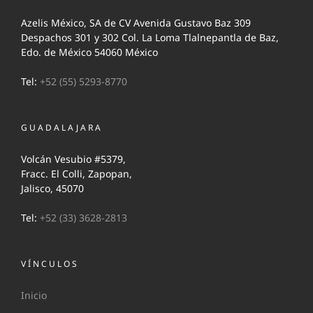
Azelis México, SA de CV Avenida Gustavo Baz 309
Despachos 301 y 302 Col. La Loma Tlalnepantla de Baz,
Edo. de México 54060 México
Tel:
+52 (55) 5293-8770
GUADALAJARA
Volcán Vesubio #5379,
Fracc. El Colli, Zapopan,
Jalisco, 45070
Tel:
+52 (33) 3628-2813
VÍNCULOS
Inicio