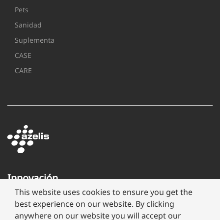
Pets
Sanidad
Suplementa
CASE
CARE
Innovación
a
This website uses cookies to ensure you get the
través
best experience on our website. By clicking
de
anywhere on our website you will accept our