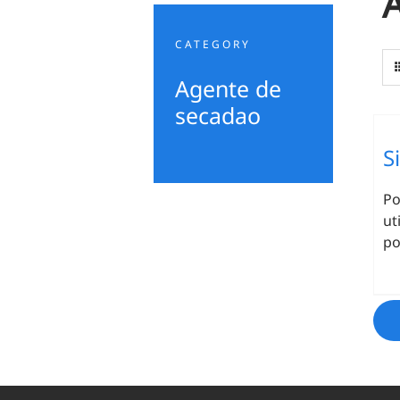
CATEGORY
Agente de
secadao
S
Po
ut
po