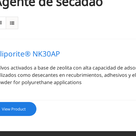
Agente de secadao
iliporite® NK30AP
lvos activados a base de zeolita con alta capacidad de adso
ilizados como desecantes en recubrimientos, adhesivos y e
wder for polyurethane applications
View Product