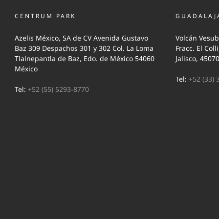
CENTRUM PARK
GUADALAJ
Azelis México, SA de CV Avenida Gustavo
Volcán Vesub
Baz 309 Despachos 301 y 302 Col. La Loma
Fracc. El Coll
Tlalnepantla de Baz, Edo. de México 54060
Jalisco, 4507
México
Tel:
+52 (33) 
Tel:
+52 (55) 5293-8770