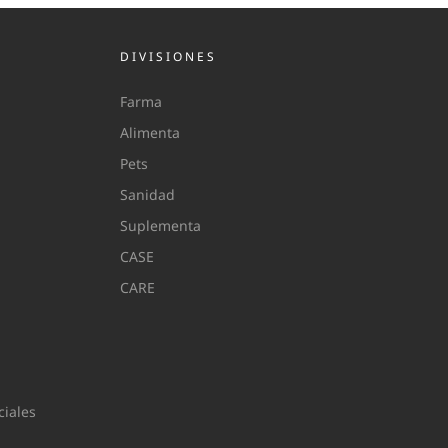
DIVISIONES
Farma
Alimenta
Pets
Sanidad
Suplementa
CASE
CARE
iales