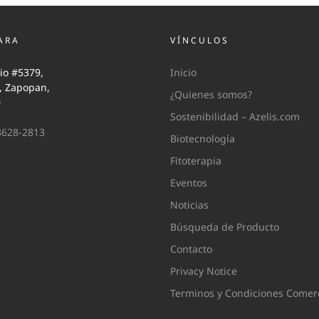
ARA
VÍNCULOS
io #5379,
Inicio
i, Zapopan,
¿Quienes somos?
0
Sostenibilidad – Azelis.com
3628-2813
Biotecnología
Fitoterapia
Eventos
Noticias
Búsqueda de Producto
Contacto
Privacy Notice
Terminos y Condiciones Comerc