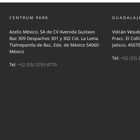
CENTRUM PARK
GUADALAJ
Azelis México, SA de CV Avenida Gustavo
Volcán Vesub
Baz 309 Despachos 301 y 302 Col. La Loma
Fracc. El Coll
Tlalnepantla de Baz, Edo. de México 54060
Jalisco, 4507
México
Tel:
+52 (33) 
Tel:
+52 (55) 5293-8770