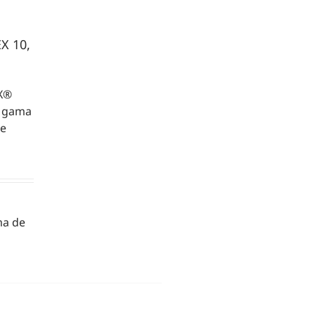
X 10,
EX®
a gama
Se
ma de