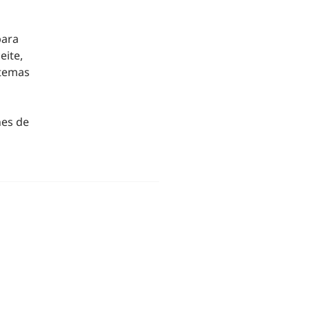
para
eite,
stemas
nes de