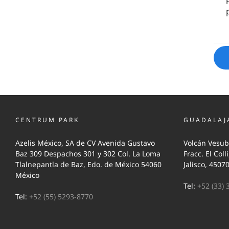
CENTRUM PARK
GUADALAJ
Azelis México, SA de CV Avenida Gustavo
Volcán Vesub
Baz 309 Despachos 301 y 302 Col. La Loma
Fracc. El Coll
Tlalnepantla de Baz, Edo. de México 54060
Jalisco, 4507
México
Tel:
+52 (33) 
Tel:
+52 (55) 5293-8770