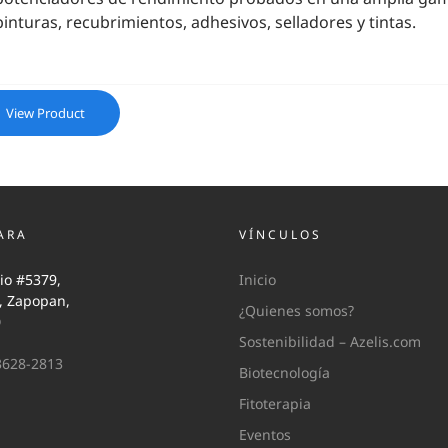
pinturas, recubrimientos, adhesivos, selladores y tintas.
View Product
ARA
VÍNCULOS
io #5379,
Inicio
i, Zapopan,
¿Quienes somos?
0
Sostenibilidad – Azelis.com
3628-2813
Biotecnología
Fitoterapia
Eventos