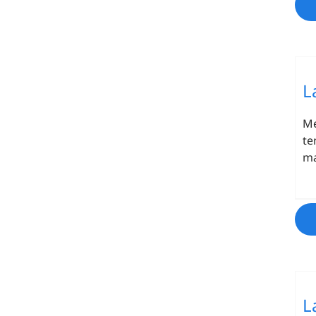
L
Me
te
ma
L