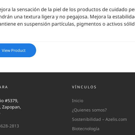
jora la sensación de la piel de los productos de cuidado p
ndrán una textura ligera y no pegajosa. Mejora la estabilid
ntiene en suspensión partículas, pigmentos o activos sólido
View Product
ARA
VÍNCULOS
io #5379,
Inicio
i, Zapopan,
¿Quienes somos?
0
Sostenibilidad – Azelis.com
3628-2813
Biotecnología