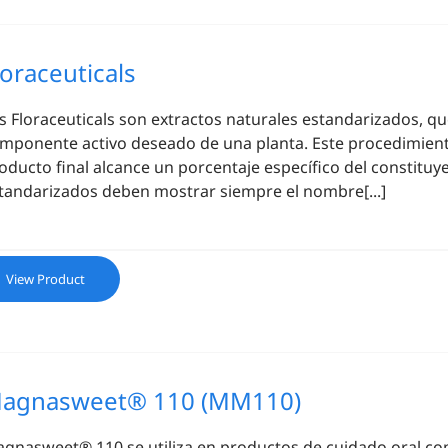
loraceuticals
os
Floraceuticals
son extractos naturales estandarizados, qu
mponente activo deseado de una planta. Este procedimiento
oducto final alcance un porcentaje específico del constituy
tandarizados deben mostrar siempre el nombre[...]
View Product
agnasweet® 110 (MM110)
gnasweet® 110 se utiliza en productos de cuidado oral co