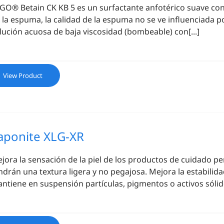
GO® Betain CK KB 5 es un surfactante anfotérico suave c
 la espuma, la calidad de la espuma no se ve influenciada p
lución acuosa de baja viscosidad (bombeable) con[...]
View Product
aponite XLG-XR
jora la sensación de la piel de los productos de cuidado p
ndrán una textura ligera y no pegajosa. Mejora la estabilid
ntiene en suspensión partículas, pigmentos o activos sólido