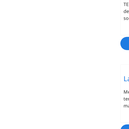
TE
de
so
L
Me
te
ma