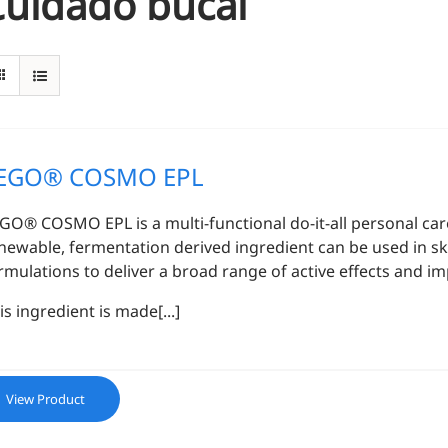
Cuidado bucal
EGO® COSMO EPL
GO® COSMO EPL is a multi-functional do-it-all personal care
newable, fermentation derived ingredient can be used in skin
rmulations to deliver a broad range of active effects and im
is ingredient is made[...]
View Product