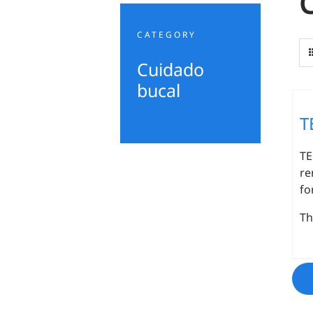
CATEGORY
Cuidado
bucal
T
TE
re
fo
Th