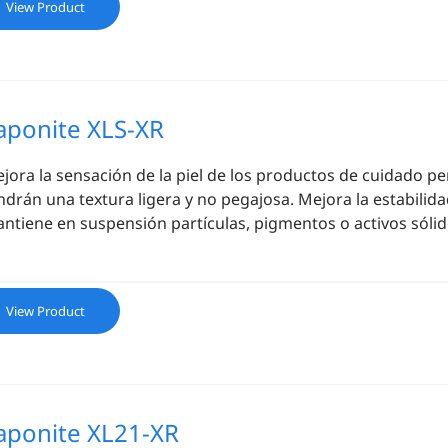
View Product
aponite XLS-XR
jora la sensación de la piel de los productos de cuidado p
ndrán una textura ligera y no pegajosa. Mejora la estabilid
ntiene en suspensión partículas, pigmentos o activos sólido
View Product
aponite XL21-XR