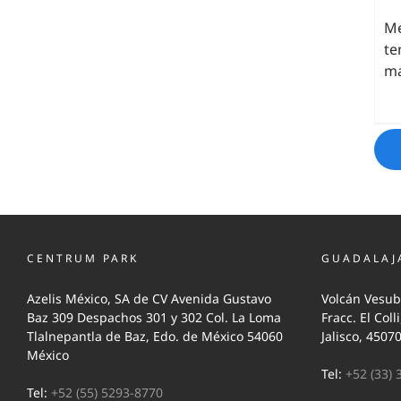
Me
te
ma
CENTRUM PARK
GUADALAJ
Azelis México, SA de CV Avenida Gustavo
Volcán Vesub
Baz 309 Despachos 301 y 302 Col. La Loma
Fracc. El Coll
Tlalnepantla de Baz, Edo. de México 54060
Jalisco, 4507
México
Tel:
+52 (33) 
Tel:
+52 (55) 5293-8770