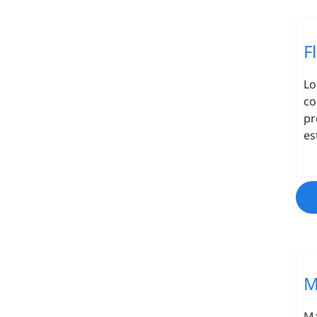
F
L
co
pr
es
M
Ma